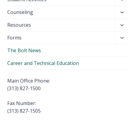
menu
child
Toggl
Counseling
menu
child
Toggl
Resources
menu
child
Toggl
Forms
menu
child
The Bolt News
menu
Career and Technical Education
Main Office Phone:
(313) 827-1500
Fax Number:
(313) 827-1505