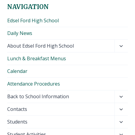
NAVIGATION
Edsel Ford High School
Daily News
Toggl
About Edsel Ford High School
child
Lunch & Breakfast Menus
menu
Calendar
Attendance Procedures
Toggl
Back to School Information
child
Toggl
Contacts
menu
child
Toggl
Students
menu
child
Toggl
Student Activities